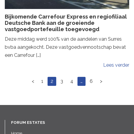
Bijkomende Carrefour Express en regiofiliaal
Deutsche Bank aan de groeiende
vastgoedportefeuille toegevoegd
Deze middag werd 100% van de aandelen van Surres
bvba aangekocht. Deze vastgoedvennootschap bevat
een Carrefour […]
Lees verder
<
1
2
3
4
…
6
>
FORUM ESTATES
Home