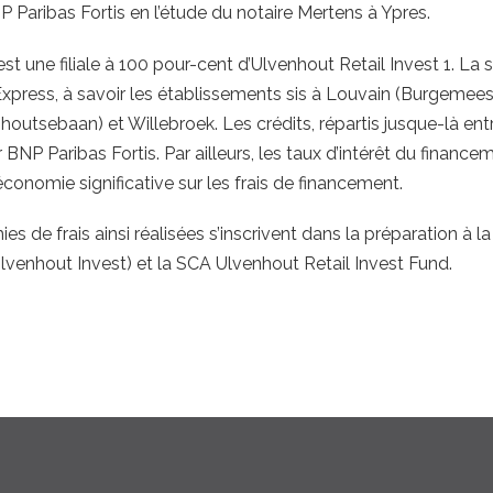
P Paribas Fortis en l’étude du notaire Mertens à Ypres.
st une filiale à 100 pour-cent d’Ulvenhout Retail Invest 1. L
Express, à savoir les établissements sis à Louvain (Burgemeest
houtsebaan) et Willebroek. Les crédits, répartis jusque-là en
r BNP Paribas Fortis. Par ailleurs, les taux d’intérêt du financ
économie significative sur les frais de financement.
es de frais ainsi réalisées s’inscrivent dans la préparation à la 
Ulvenhout Invest) et la SCA Ulvenhout Retail Invest Fund.