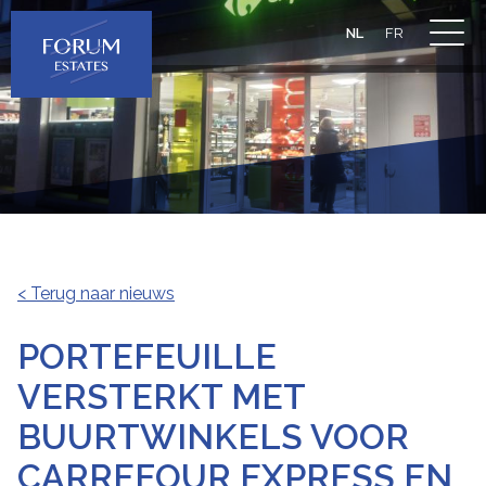
NL
FR
< Terug naar nieuws
PORTEFEUILLE
VERSTERKT MET
BUURTWINKELS VOOR
CARREFOUR EXPRESS EN