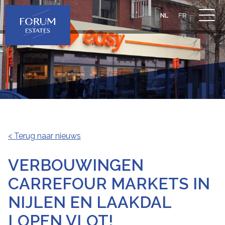
NL
FR
< Terug naar nieuws
VERBOUWINGEN
CARREFOUR MARKETS IN
NIJLEN EN LAAKDAL
LOPEN VLOT!